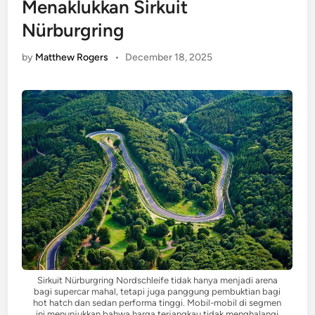
Menaklukkan Sirkuit
Nürburgring
by
Matthew Rogers
•
December 18, 2025
Sirkuit Nürburgring Nordschleife tidak hanya menjadi arena
bagi supercar mahal, tetapi juga panggung pembuktian bagi
hot hatch dan sedan performa tinggi. Mobil-mobil di segmen
ini menunjukkan bahwa harga terjangkau tidak menghalangi