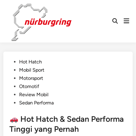
Skip
to
content
Mai
Open
Men
Search
Posted
Hot Hatch
in
Mobil Sport
Motorsport
Otomotif
Review Mobil
Sedan Performa
Hot Hatch & Sedan Performa
Tinggi yang Pernah