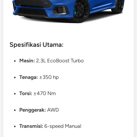
Spesifikasi Utama:
Mesin:
2.3L EcoBoost Turbo
Tenaga:
±350 hp
Torsi:
±470 Nm
Penggerak:
AWD
Transmisi:
6-speed Manual