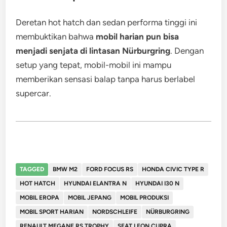
Deretan hot hatch dan sedan performa tinggi ini
membuktikan bahwa
mobil harian pun bisa
menjadi senjata di lintasan Nürburgring
. Dengan
setup yang tepat, mobil-mobil ini mampu
memberikan sensasi balap tanpa harus berlabel
supercar.
TAGGED
BMW M2
FORD FOCUS RS
HONDA CIVIC TYPE R
HOT HATCH
HYUNDAI ELANTRA N
HYUNDAI I30 N
MOBIL EROPA
MOBIL JEPANG
MOBIL PRODUKSI
MOBIL SPORT HARIAN
NORDSCHLEIFE
NÜRBURGRING
RENAULT MEGANE RS TROPHY
SEAT LEON CUPRA