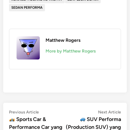
SEDAN PERFORMA
Matthew Rogers
More by Matthew Rogers
Post
Previous
Nex
Previous Article
Next Article
article:
artic
Sports Car &
SUV Performa
navigation
Performance Car yang
(Production SUV) yang