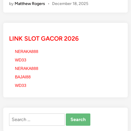
by
Matthew Rogers
•
December 18, 2025
y
p
e
r
c
LINK SLOT GACOR 2026
a
r
NERAKA888
&
WD33
S
u
NERAKA888
p
BAJAI88
e
WD33
r
c
a
r
Search
y
for:
a