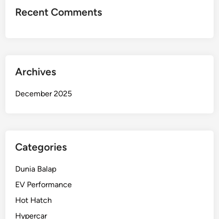
S
Recent Comments
i
r
k
u
i
Archives
t
N
December 2025
ü
r
b
u
r
Categories
g
r
Dunia Balap
i
EV Performance
n
Hot Hatch
g
Hypercar