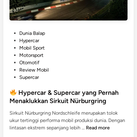
P
Dunia Balap
o
Hypercar
s
Mobil Sport
t
Motorsport
e
Otomotif
d
Review Mobil
i
Supercar
n
Hypercar & Supercar yang Pernah
Menaklukkan Sirkuit Nürburgring
Sirkuit Nürburgring Nordschleife merupakan tolok
ukur tertinggi performa mobil produksi dunia. Dengan
lintasan ekstrem sepanjang lebih …
Read more
H