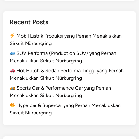
n
g
P
Recent Posts
e
r
Mobil Listrik Produksi yang Pernah Menaklukkan
n
Sirkuit Nürburgring
a
h
SUV Performa (Production SUV) yang Pernah
M
Menaklukkan Sirkuit Nürburgring
e
Hot Hatch & Sedan Performa Tinggi yang Pernah
n
Menaklukkan Sirkuit Nürburgring
a
Sports Car & Performance Car yang Pernah
k
Menaklukkan Sirkuit Nürburgring
l
u
Hypercar & Supercar yang Pernah Menaklukkan
k
Sirkuit Nürburgring
k
a
n