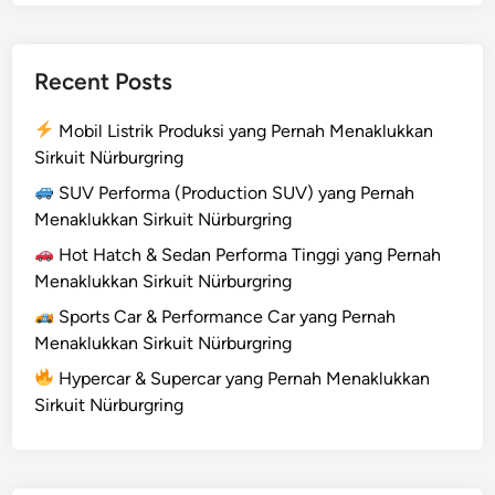
r
m
a
Recent Posts
T
i
Mobil Listrik Produksi yang Pernah Menaklukkan
n
Sirkuit Nürburgring
g
g
SUV Performa (Production SUV) yang Pernah
i
Menaklukkan Sirkuit Nürburgring
y
Hot Hatch & Sedan Performa Tinggi yang Pernah
a
Menaklukkan Sirkuit Nürburgring
n
Sports Car & Performance Car yang Pernah
g
Menaklukkan Sirkuit Nürburgring
P
e
Hypercar & Supercar yang Pernah Menaklukkan
r
Sirkuit Nürburgring
n
a
h