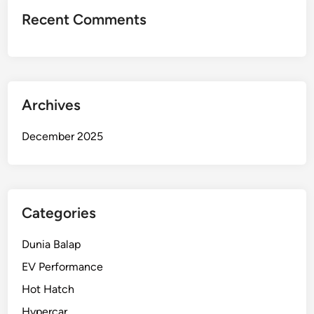
M
Recent Comments
e
n
a
k
l
Archives
u
k
December 2025
k
a
n
S
i
Categories
r
k
Dunia Balap
u
EV Performance
i
Hot Hatch
t
N
Hypercar