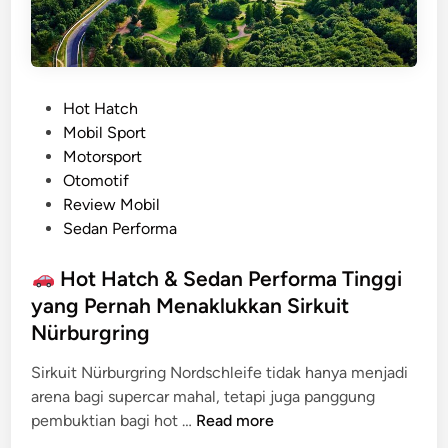
P
Hot Hatch
o
Mobil Sport
s
Motorsport
t
Otomotif
e
Review Mobil
d
Sedan Performa
i
n
Hot Hatch & Sedan Performa Tinggi
yang Pernah Menaklukkan Sirkuit
Nürburgring
Sirkuit Nürburgring Nordschleife tidak hanya menjadi
arena bagi supercar mahal, tetapi juga panggung
pembuktian bagi hot …
Read more
H