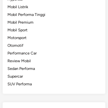
ü
Mobil Listrik
r
Mobil Performa Tinggi
b
u
Mobil Premium
r
Mobil Sport
g
Motorsport
r
i
Otomotif
n
Performance Car
g
Review Mobil
Sedan Performa
Supercar
SUV Performa