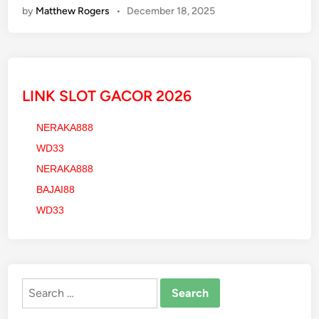
by
Matthew Rogers
•
December 18, 2025
o
t
H
a
t
LINK SLOT GACOR 2026
c
h
NERAKA888
&
WD33
S
e
NERAKA888
d
BAJAI88
a
WD33
n
P
e
r
Search
f
for:
o