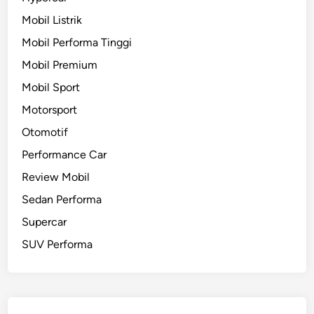
ü
Mobil Listrik
r
Mobil Performa Tinggi
b
u
Mobil Premium
r
Mobil Sport
g
Motorsport
r
i
Otomotif
n
Performance Car
g
Review Mobil
Sedan Performa
Supercar
SUV Performa