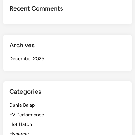
M
Recent Comments
e
n
a
k
l
Archives
u
k
December 2025
k
a
n
S
i
Categories
r
k
Dunia Balap
u
EV Performance
i
Hot Hatch
t
N
Hypercar