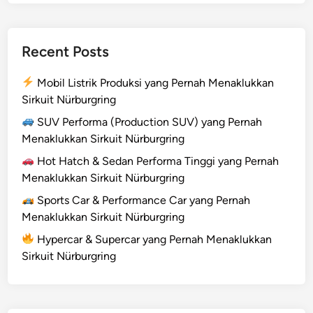
r
m
a
Recent Posts
T
i
Mobil Listrik Produksi yang Pernah Menaklukkan
n
Sirkuit Nürburgring
g
g
SUV Performa (Production SUV) yang Pernah
i
Menaklukkan Sirkuit Nürburgring
y
Hot Hatch & Sedan Performa Tinggi yang Pernah
a
Menaklukkan Sirkuit Nürburgring
n
Sports Car & Performance Car yang Pernah
g
Menaklukkan Sirkuit Nürburgring
P
e
Hypercar & Supercar yang Pernah Menaklukkan
r
Sirkuit Nürburgring
n
a
h