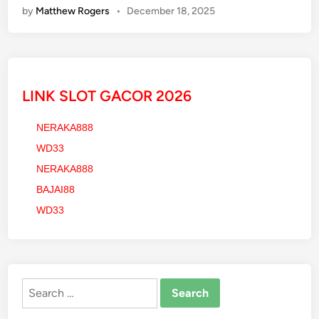
by
Matthew Rogers
•
December 18, 2025
o
t
H
a
t
LINK SLOT GACOR 2026
c
h
NERAKA888
&
WD33
S
e
NERAKA888
d
BAJAI88
a
WD33
n
P
e
r
Search
f
for:
o