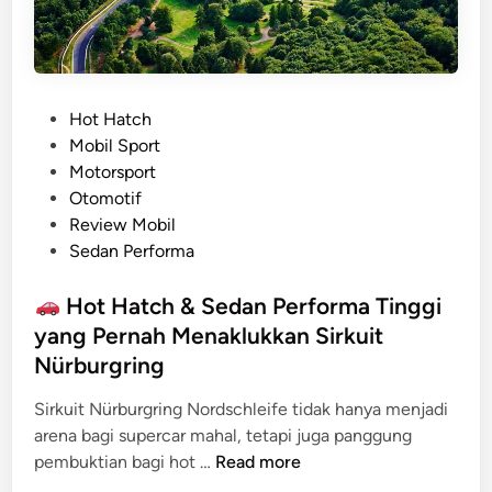
P
Hot Hatch
o
Mobil Sport
s
Motorsport
t
Otomotif
e
Review Mobil
d
Sedan Performa
i
n
Hot Hatch & Sedan Performa Tinggi
yang Pernah Menaklukkan Sirkuit
Nürburgring
Sirkuit Nürburgring Nordschleife tidak hanya menjadi
arena bagi supercar mahal, tetapi juga panggung
pembuktian bagi hot …
Read more
H